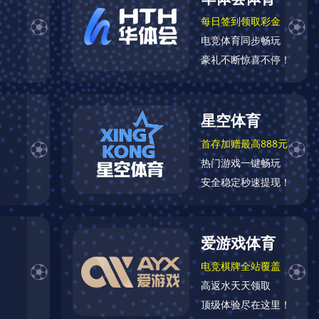
变革时刻
·莱昂纳德）实力的高
为是推动球队成功的重
化的联盟环境。本文将
其未来变革，以及联盟