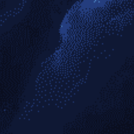
的不稳定性。这种多元化打法，将使他们更具威胁，同时也能提
尤为重要。尊重每位球员独特风格，并鼓励创新，将激励队伍向
淘汰，在激烈竞争中始终立于不败之地，为未来取得更多成就奠
静雨对小卡实力的大力称赞，以及提出“勇士队需迎接变革”的
快速变化之中。小卡作为顶级明星，无疑将影响双方的发展，而
现再次崛起做好充分准备。
能力还是团队战略来看，都必须把握住时代脉搏，实现转型升级
希望勇士能够顺利渡过这一阶段，再次回到巅峰之路，为广大球