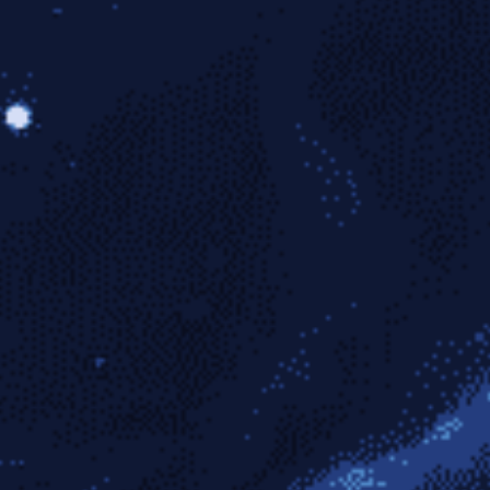
他们未来成败的重要因素。
针对勇士队制定更有效的战术策略。在这波潮流中，各支球队纷
他们难以再次实现曾经辉煌。这要求勇士必须进行战术上的调整
力。
难时，勇士仍然具备丰富经验和良好的团队氛围，这使得他们有
并做出相应调整，他们依然可以成为争冠热门。因此，新一轮变
写辉煌历史。
革方向探讨
需要明确未来的发展方向。一方面，他们可以通过选秀和交易来
液。同时，还需注重培养本土年轻球员，让他们快速成长，与核
竞争力，实现可持续发展。
面，勇士需要根据不同对手进行灵活调整。例如，可以考虑增加