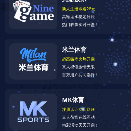
徐静雨
在当今NBA的竞争中
度赞赏，引发了对勇
要因素。而勇士队面
从四个方面深入探讨