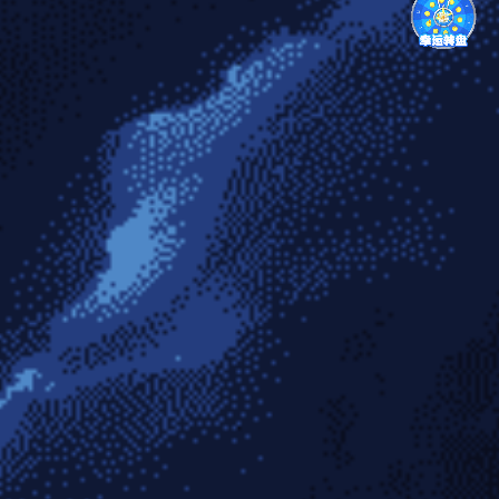
纷加强防守体系，对抗
，以适应新形势，提高
潜力重新崛起。如果能
革显得至关重要，也关
引入年轻且富有潜力的
心阵容形成合力。这将
内线进攻比重，以此弥