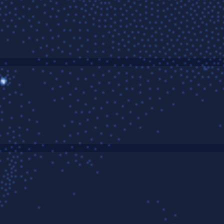
称赞小卡实力强大勇士队需迎接
2026-05-29 01:10
79 次阅读
首页
/
体育报道
，球员的实力与团队的变革显得尤为重要。徐静雨对小卡（卡瓦伊
士队未来发展的思考。小卡以其卓越的个人能力和影响力，被认
对当前挑战，需要认真考虑如何进行有效的变革，以适应不断变
这一话题，包括小卡实力分析、徐静雨观点解读、勇士队现状及