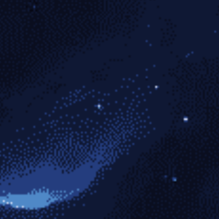
补外线投篮可能出现
强整体执行力。
最后，保持开放心态
能确保勇士不被时代
总结：
综上所述，通过分析徐
到，当今NBA正处于
迎接新的挑战，为实
因此，无论是从个人
个决定都至关重要，