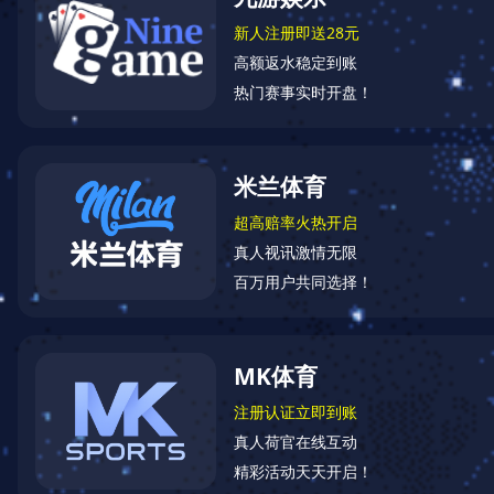
2. 我们收集的信息
为提供更加完整的赛事体验与
基础信息：如手机号码、头
设备参数：设备型号、系统版
使用行为：访问记录、浏览
位置信息：经您授权后所获
3. 信息收集方式
信息的收集主要通过以下方式
您主动提供的信息：如注册
系统自动记录的信息：包括
您授权接入的第三方信息：
4. 信息使用目的