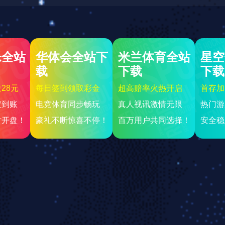
规用途：
事直播、社区交流等服务
-意昂体育(中国)平台性能、提升服务稳定性
性化通知与提示
托处理
息分享给非相关第三方。仅在以下情况下进行合理使用：
服务提供商合作
提供必要信息
重组）引发的数据转移