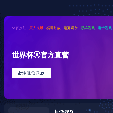
1. 引言与声明
欢迎使用本平台提供的体育赛事
息交互环境。
在您使用意昂体育官网应用相
用本服务。