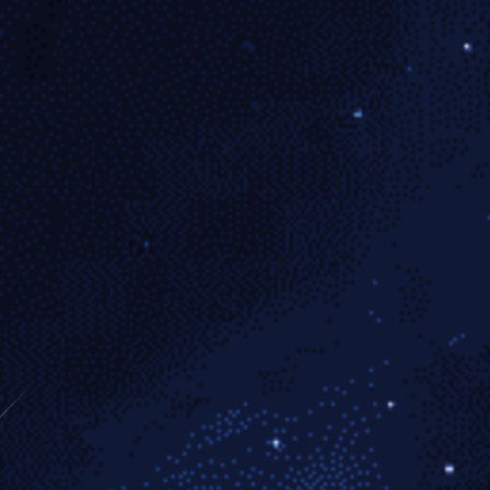
9. 政策更新说明
为保障服务与合规性，本隐私
10. 联系我们
若您在使用过程中对本政策有
邮箱：support@lindaforky.c
基于意昂体育官网所