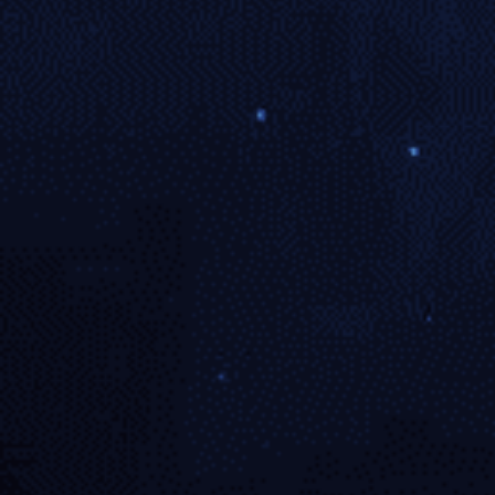
数据安全 全方位防护
在意昂体育官网平台，数据防护不仅是底层机制
我们从用户访问到操作全流程建立安全通道，有
多重加密策略，防止数据泄露
AI 风控引擎，监测账户异常行为
意昂体育·意昂官方网站-意昂体育(中国)支