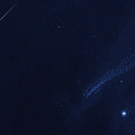
所有信息将安全地存储在中国
数据泄露与滥用。
7. 用户的权利
您有权对所提交的信息进行以
查看、更改或删除已提交的
随时注销您的账号
撤回某些授权权限，如关闭
相关操作可在“设置”页面中完
8. 未成年人保护
本平台主要面向成年用户，未
相关数据。