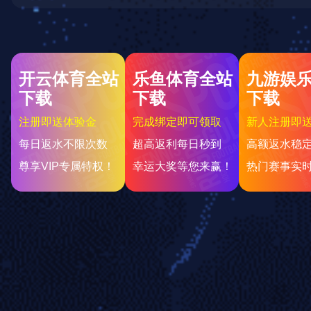
收集的信息将用于以下合法合
向您提供实时赛事数据、赛
优化意昂体育·意昂官方网站
处理用户反馈与技术问题
在获得授权的前提下发送个
5. 第三方共享与委
本应用不会主动将您的个人信
为实现基础功能，与合规的
在法律法规要求下配合监管
因平台整体变更（如并购、
6. 信息存储与保护