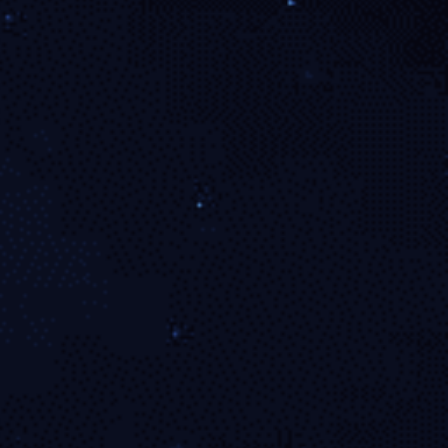
防线，更不断优化每一个安全细节