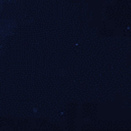
，更是平台运营的基本责任。
效防范多类潜在风险。
我们不仅构建
持跨设备安全同步，增强访问防护