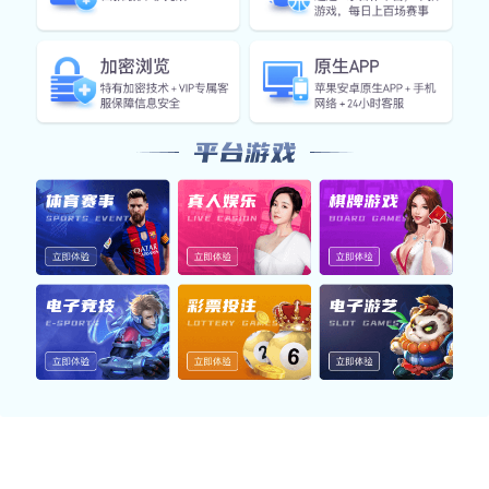
节奏，同时也要面对来自老将以及其他新人的竞争压
力。尤其是申京，他需要调整自己的打球风格，以适
应联盟更加复杂的战术体系，而杨瀚森则需克服伤病
困扰，在比赛中找到自信。
尽管面临诸多困难，两名球员依然展现出了不俗的潜
力。在各自球队中获得了一定上场时间，并为球队贡
献了关键得分，这使得他们在后续赛季获得更多机
会，逐渐成为球队的重要一环。
2、球队角色与个人表现
随着时间推移，申京与杨瀚森在各自球队中的角色愈
加明确。申京凭借其灵活多变的位置能力，不仅能胜
任内线进攻，还能拉开空间投射三分，使得他成为球
队进攻端的重要武器。他通过不断磨练技术，让自己