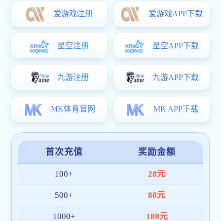
NBA现状分析
2026-05-28 01:59
77 次阅读
首页
/
体育报道
在过去的十年里，NBA选秀中16号秀的表现引发了广
泛关注。这些球员不仅在各自的球队中扮演了重要角
色，还经历了不同的职业轨迹。本文将聚焦于近十年
内16号秀的回顾，特别是申京、杨瀚森等球员的发展
历程，以及一位退役和两位淡出NBA现状的分析。我
们将从四个方面进行详细阐述：首先是对这几位球员
选秀背景与职业生涯初期的分析；其次探讨他们在球
队中的作用以及个人表现；接着分析退役与淡出原