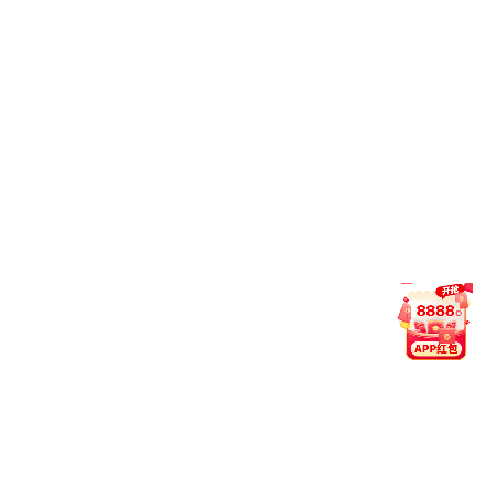
互动与隐私防护于一体，打造便捷轻量的掌上观看体验。
极速体验
操作迅速、无卡顿、启动响应流畅，满足快节奏观赛需求。
高度可定制
支持自定义通知、主题界面及关注赛事，打造专属使用偏
好。