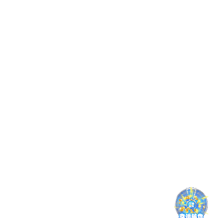
适配旧安卓系统，运行更流畅。
首页推荐更贴合用户兴趣。
修复后台切换后偶发响应异常问题。
v6.0.0 · 2025年3月8日
主界面全新设计，内容结构更清晰。
新增“赛事看板”，赛事趋势一目了然。
个人中心模块整合优化。
夜间模式自动切换更智能。
支持中英马多语言界面。
2024
v5.8.4 · 2024年11月20日
等级体系上线，解锁个性特权。
每日任务系统启用，提升用户活跃。