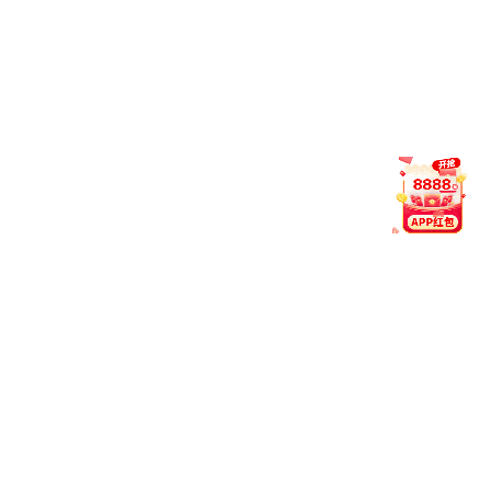
队友，用实际行动传递“团队第一”的信念；而文班虽
然年轻，却凭借自身才能迅速赢得队友信任，将来有
可能成长为球队的新领导者。这种接力关系无疑是促
使篮球继续发展的动力所在。
4、携手展望未来
随着时间推移，我们可以看到“未来已来”的说法并不
只是口号，而是一个真实存在的发展趋势。当今NBA
正处于一个华丽变革时期，以年轻力量为主导的新一
代正不断涌现，其中包括像文班这样极具潜力的新
星。此外，他们也会受到前辈如邓肯等人的启发，从
而继承并发扬光大这种优秀传统。
若干年后，当我们回顾这个时期，会发现邓肯与文班
间那种跨越时代沟通产生出的火花，对整个联盟产生