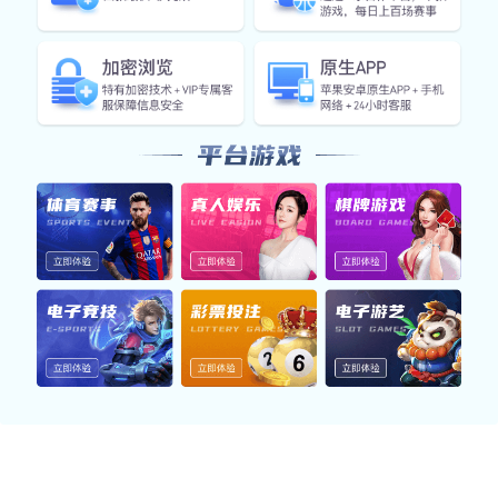
守，他都能做到游刃有余，为队友提供支持。
除了个人成就，邓肯还给NBA带来了深远影响。他以
谦逊低调著称，成为了许多年轻球员心目中的榜样。
在他的带领下，圣安东尼奥马刺队形成了一种独特而
有效的团队文化，这种文化强调自我牺牲和集体合作
精神，为后来的球队树立了标杆。
2、文班的崛起及其特点
维克托·文班亚马是一位具有巨大潜力的新星，他在最
新赛季中展现出了令人惊叹的表现。身高超过七英
尺，并且具备灵活性与技术能力，使得他成为一名独
特的大个子球员。尽管年纪尚轻，但他的运动能力和
投篮技术已经达到了相当高的水平，让人们对他的未
来充满期待。